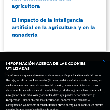
agricultora
El impacto de la inteligencia
artificial en la agricultura y en la
ganadería
INFORMACIÓN ACERCA DE LAS COOKIES
UTILIZADAS
Te informamos que en el transcurso de tu navegación por los sitios web del grupo
Ibercaja, se utilizan cookies propias (ficheros de datos anónimos) y de terceros, las
cuales se almacenan en el dispositivo del usuario, de manera no intrusiva. Estos
Fundación Bancaria Ibercaja C.I.F. G-50000652.
datos se utilizan exclusivamente para habilitar y estudiar algunas interacciones de la
Inscrita en el Registro de Fundaciones del Mº de Educación, Cultura y Deporte con el nº
navegación en un sitio Web, y acumulan datos que pueden ser actualizados y
1689.
recuperados. Puedes obtener más información, conocer cómo cambiar la
Domicilio social: Joaquín Costa, 13. 50001 Zaragoza.
configuración y/o revocar tu consentimiento previo al empleo de cookies, en nuestra
Contacto
Declaración de accesibilidad
sección Política de cookies
Política de cookies