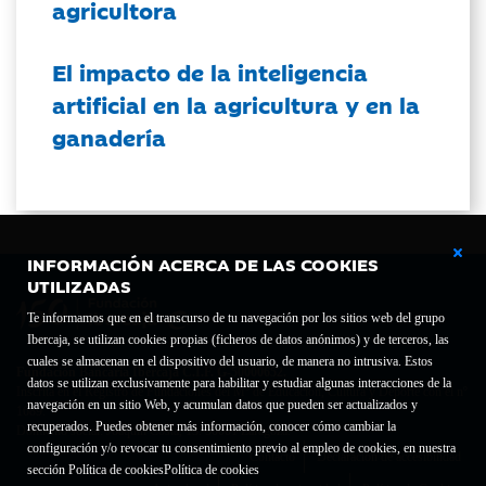
agricultora
El impacto de la inteligencia
artificial en la agricultura y en la
ganadería
INFORMACIÓN ACERCA DE LAS COOKIES
UTILIZADAS
Te informamos que en el transcurso de tu navegación por los sitios web del grupo
Ibercaja, se utilizan cookies propias (ficheros de datos anónimos) y de terceros, las
cuales se almacenan en el dispositivo del usuario, de manera no intrusiva. Estos
Fundación Bancaria Ibercaja C.I.F. G-50000652.
datos se utilizan exclusivamente para habilitar y estudiar algunas interacciones de la
Inscrita en el Registro de Fundaciones del Mº de Educación, Cultura y Deporte con el nº
navegación en un sitio Web, y acumulan datos que pueden ser actualizados y
1689.
recuperados. Puedes obtener más información, conocer cómo cambiar la
Domicilio social: Joaquín Costa, 13. 50001 Zaragoza.
configuración y/o revocar tu consentimiento previo al empleo de cookies, en nuestra
Contacto
Declaración de accesibilidad
sección Política de cookies
Política de cookies