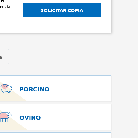
 en
iencia
SOLICITAR COPIA
E
PORCINO
OVINO