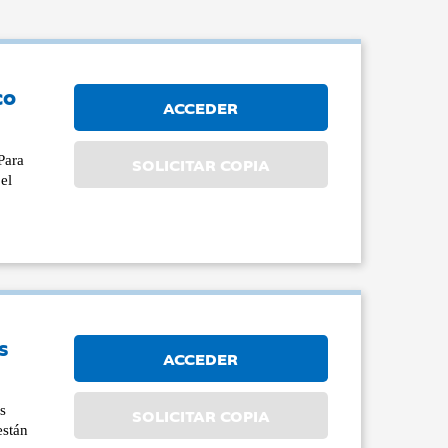
co
ACCEDER
Para
SOLICITAR COPIA
el
s
ACCEDER
es
SOLICITAR COPIA
están