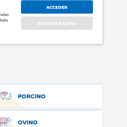
ACCEDER
yudas
mbién
SOLICITAR COPIA
PORCINO
OVINO