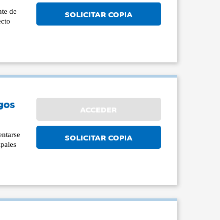
nte de
SOLICITAR COPIA
ecto
gos
ACCEDER
entarse
SOLICITAR COPIA
ipales