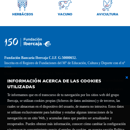
HERBÁCEOS
VACUNO
AVICULTURA
Fundación Bancaria Ibercaja C.I.F. G-50000652.
Inscrita en el Registro de Fundaciones del Mº de Educación, Cultura y Deporte con el nº
1689.
Domicilio social: Joaquín Costa, 13. 50001 Zaragoza.
INFORMACIÓN ACERCA DE LAS COOKIES
Contacto
Declaración de accesibilidad
UTILIZADAS
Aviso legal
Política de privacidad
Política de Cookies
Te informamos que en el transcurso de tu navegación por los sitios web del grupo
Ibercaja, se utilizan cookies propias (ficheros de datos anónimos) y de terceros, las
cuales se almacenan en el dispositivo del usuario, de manera no intrusiva. Estos datos
se utilizan exclusivamente para habilitar y estudiar algunas interacciones de la
navegación en un sitio Web, y acumulan datos que pueden ser actualizados y
recuperados. Puedes obtener más información, conocer cómo cambiar la configuración
y/o revocar tu consentimiento previo al empleo de cookies, en nuestra sección Política