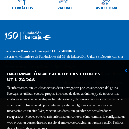
HERBÁCEOS
VACUNO
AVICULTURA
Fundación Bancaria Ibercaja C.I.F. G-50000652.
Inscrita en el Registro de Fundaciones del Mº de Educación, Cultura y Deporte con el nº
1689.
Domicilio social: Joaquín Costa, 13. 50001 Zaragoza.
INFORMACIÓN ACERCA DE LAS COOKIES
Contacto
Declaración de accesibilidad
UTILIZADAS
Aviso legal
Política de privacidad
Política de Cookies
Te informamos que en el transcurso de tu navegación por los sitios web del grupo
Ibercaja, se utilizan cookies propias (ficheros de datos anónimos) y de terceros, las
cuales se almacenan en el dispositivo del usuario, de manera no intrusiva. Estos datos
se utilizan exclusivamente para habilitar y estudiar algunas interacciones de la
navegación en un sitio Web, y acumulan datos que pueden ser actualizados y
recuperados. Puedes obtener más información, conocer cómo cambiar la configuración
y/o revocar tu consentimiento previo al empleo de cookies, en nuestra sección Política
de cookies
Política de cookies