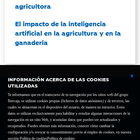
agricultora
El impacto de la inteligencia
artificial en la agricultura y en la
ganadería
INFORMACIÓN ACERCA DE LAS COOKIES
UTILIZADAS
Te informamos que en el transcurso de tu navegación por los sitios web del grupo
Ibercaja, se utilizan cookies propias (ficheros de datos anónimos) y de terceros, las
cuales se almacenan en el dispositivo del usuario, de manera no intrusiva. Estos
Fundación Bancaria Ibercaja C.I.F. G-50000652.
datos se utilizan exclusivamente para habilitar y estudiar algunas interacciones de la
Inscrita en el Registro de Fundaciones del Mº de Educación, Cultura y Deporte con el nº
navegación en un sitio Web, y acumulan datos que pueden ser actualizados y
1689.
recuperados. Puedes obtener más información, conocer cómo cambiar la
Domicilio social: Joaquín Costa, 13. 50001 Zaragoza.
configuración y/o revocar tu consentimiento previo al empleo de cookies, en nuestra
Contacto
Declaración de accesibilidad
sección Política de cookies
Política de cookies