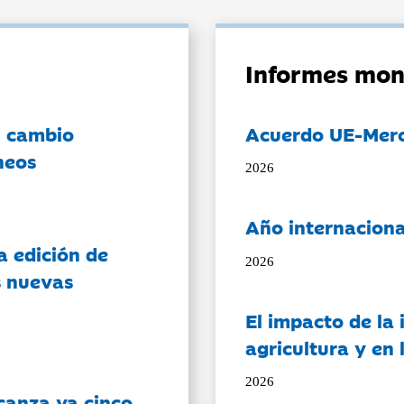
Informes mon
l cambio
Acuerdo UE-Mer
neos
2026
Año internaciona
a edición de
2026
s nuevas
El impacto de la i
agricultura y en
2026
canza ya cinco