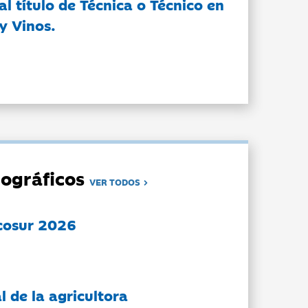
l título de Técnica o Técnico en
y Vinos.
ográficos
VER TODOS
cosur 2026
l de la agricultora