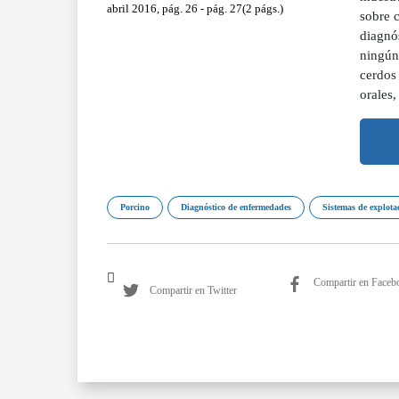
abril 2016, pág. 26 - pág. 27(2 págs.)
sobre 
diagnó
ningún
cerdos
orales
Porcino
Diagnóstico de enfermedades
Sistemas de explota
Compartir en Faceb
Compartir en Twitter