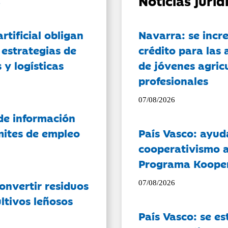
Noticias jurí
artificial obligan
Navarra: se incr
 estrategias de
crédito para las 
 y logísticas
de jóvenes agricu
profesionales
07/08/2026
de información
ámites de empleo
País Vasco: ayud
cooperativismo a
Programa Koope
onvertir residuos
07/08/2026
ltivos leñosos
País Vasco: se es