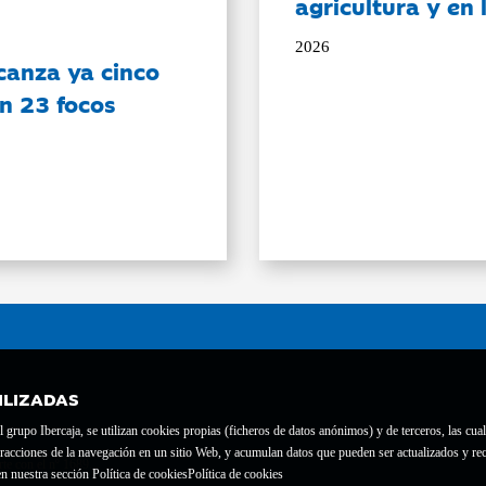
agricultura y en
2026
canza ya cinco
on 23 focos
ILIZADAS
grupo Ibercaja, se utilizan cookies propias (ficheros de datos anónimos) y de terceros, las cual
interacciones de la navegación en un sitio Web, y acumulan datos que pueden ser actualizados y
te con el nº 1689.
n nuestra sección Política de cookies
Política de cookies