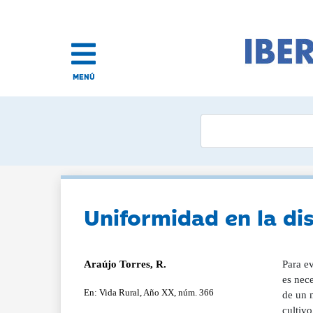
MENÚ
Uniformidad en la di
Araújo Torres, R.
Para ev
es nece
En: Vida Rural, Año XX, núm. 366
de un m
cultivo