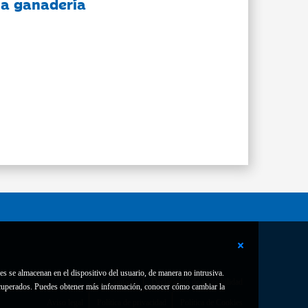
 la ganadería
es se almacenan en el dispositivo del usuario, de manera no intrusiva.
Contacto
Declaración de accesibilidad
 recuperados. Puedes obtener más información, conocer cómo cambiar la
Aviso legal
Política de privacidad
Política de Cookies