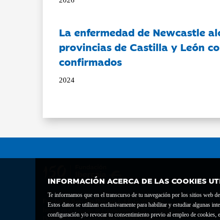
La enfermedad de Newcastle al
provincias de Castilla y León c
confirmados
2024
INFORMACIÓN ACERCA DE LAS COOKIES UT
Te informamos que en el transcurso de tu navegación por los sitios web del 
Fundación Bancaria Ibercaja C.I.F. G-50000652.
Estos datos se utilizan exclusivamente para habilitar y estudiar algunas 
Inscrita en el Registro de Fundaciones del Mº de Educación, Cultura y Depor
configuración y/o revocar tu consentimiento previo al empleo de cookies, e
Domicilio social: Joaquín Costa, 13. 50001 Zaragoza.