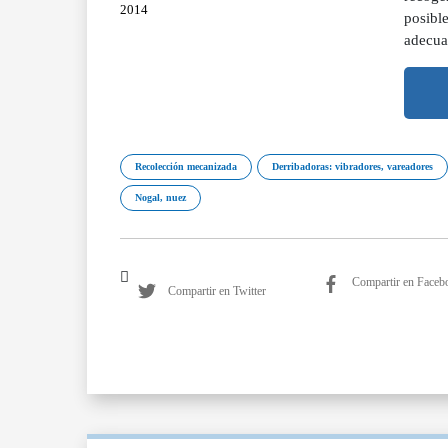
2014
posibl
adecua
Recolección mecanizada
Derribadoras: vibradores, vareadores
Nogal, nuez
Compartir en Faceb
Compartir en Twitter