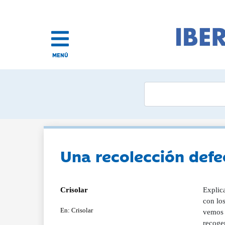
MENÚ
Una recolección defe
Crisolar
Explic
con lo
En: Crisolar
vemos 
recoge