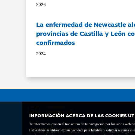
2026
La enfermedad de Newcastle al
provincias de Castilla y León c
confirmados
2024
INFORMACIÓN ACERCA DE LAS COOKIES UT
Te informamos que en el transcurso de tu navegación por los sitios web del 
Fundación Bancaria Ibercaja C.I.F. G-50000652.
Estos datos se utilizan exclusivamente para habilitar y estudiar algunas 
Inscrita en el Registro de Fundaciones del Mº de Educación, Cultura y Depor