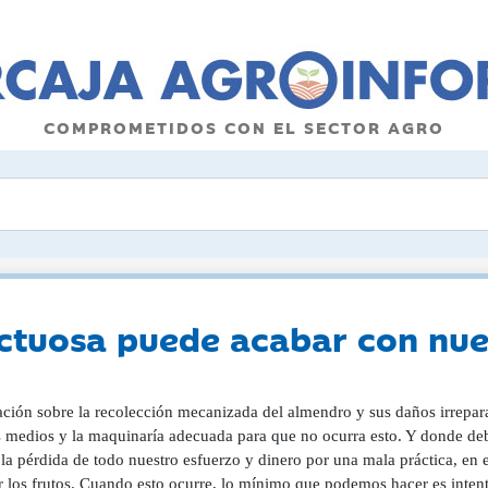
COMPROMETIDOS CON EL SECTOR AGRO
ctuosa puede acabar con nue
ación sobre la recolección mecanizada del almendro y sus daños irrepar
s medios y la maquinaría adecuada para que no ocurra esto. Y donde deb
la pérdida de todo nuestro esfuerzo y dinero por una mala práctica, en
r los frutos. Cuando esto ocurre, lo mínimo que podemos hacer es inten