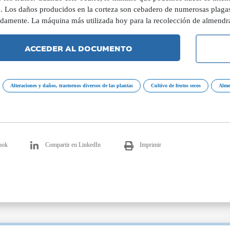
e. Los daños producidos en la corteza son cebadero de numerosas plaga
damente. La máquina más utilizada hoy para la recolección de almendra
ACCEDER AL DOCUMENTO
Alteraciones y daños, trastornos diversos de las plantas
Cultivo de frutos secos
Alme
ook
Compartir en LinkedIn
Imprimir