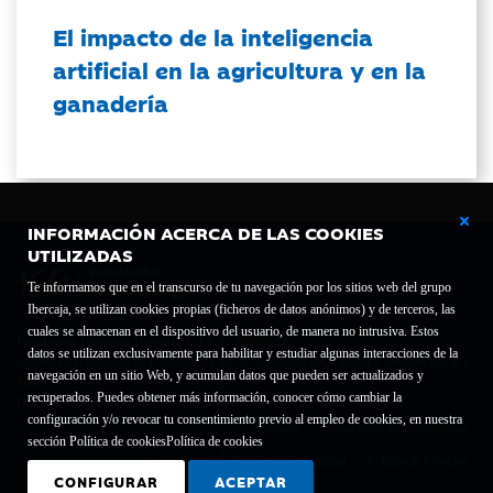
El impacto de la inteligencia
artificial en la agricultura y en la
ganadería
INFORMACIÓN ACERCA DE LAS COOKIES
UTILIZADAS
Te informamos que en el transcurso de tu navegación por los sitios web del grupo
Ibercaja, se utilizan cookies propias (ficheros de datos anónimos) y de terceros, las
cuales se almacenan en el dispositivo del usuario, de manera no intrusiva. Estos
Fundación Bancaria Ibercaja C.I.F. G-50000652.
datos se utilizan exclusivamente para habilitar y estudiar algunas interacciones de la
Inscrita en el Registro de Fundaciones del Mº de Educación, Cultura y Deporte con el nº
navegación en un sitio Web, y acumulan datos que pueden ser actualizados y
1689.
recuperados. Puedes obtener más información, conocer cómo cambiar la
Domicilio social: Joaquín Costa, 13. 50001 Zaragoza.
configuración y/o revocar tu consentimiento previo al empleo de cookies, en nuestra
Contacto
Declaración de accesibilidad
sección Política de cookies
Política de cookies
Aviso legal
Política de privacidad
Política de Cookies
CONFIGURAR
ACEPTAR