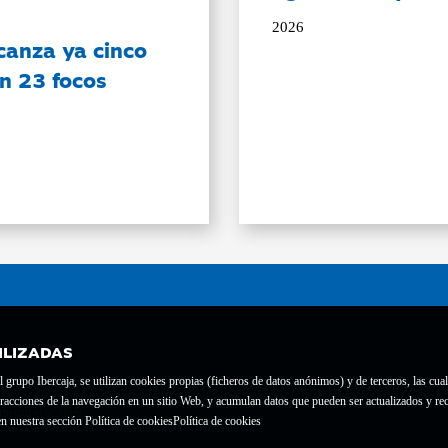
2026
canza ya cinco
on 23 focos
ILIZADAS
grupo Ibercaja, se utilizan cookies propias (ficheros de datos anónimos) y de terceros, las cual
interacciones de la navegación en un sitio Web, y acumulan datos que pueden ser actualizados y
te con el nº 1689.
n nuestra sección Política de cookies
Política de cookies