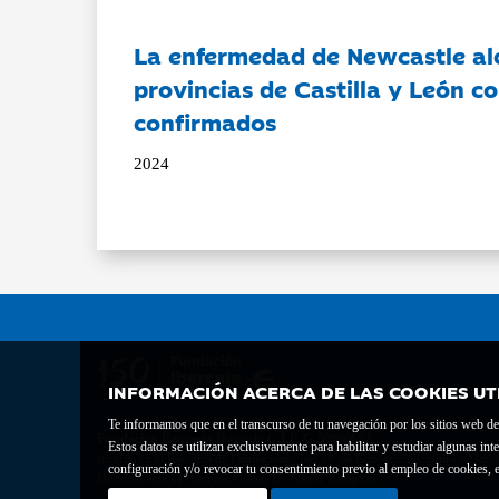
La enfermedad de Newcastle al
provincias de Castilla y León c
confirmados
2024
INFORMACIÓN ACERCA DE LAS COOKIES UT
Te informamos que en el transcurso de tu navegación por los sitios web del 
Fundación Bancaria Ibercaja C.I.F. G-50000652.
Estos datos se utilizan exclusivamente para habilitar y estudiar algunas 
Inscrita en el Registro de Fundaciones del Mº de Educación, Cultura y Depor
configuración y/o revocar tu consentimiento previo al empleo de cookies, e
Domicilio social: Joaquín Costa, 13. 50001 Zaragoza.