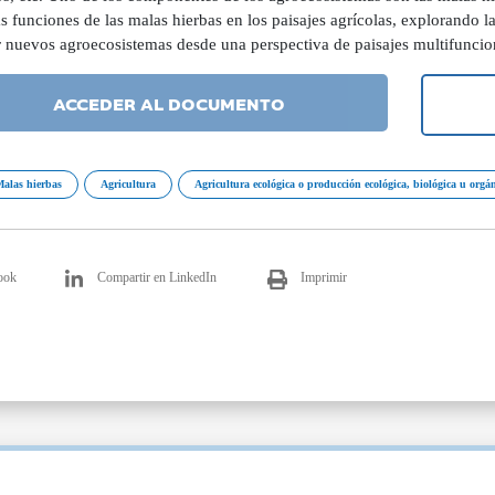
s funciones de las malas hierbas en los paisajes agrícolas, explorando l
r nuevos agroecosistemas desde una perspectiva de paisajes multifuncio
ACCEDER AL DOCUMENTO
Malas hierbas
Agricultura
Agricultura ecológica o producción ecológica, biológica u orgá
ook
Compartir en LinkedIn
Imprimir