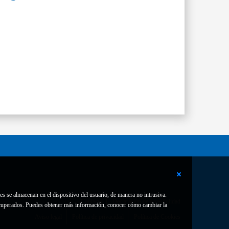
es se almacenan en el dispositivo del usuario, de manera no intrusiva.
Contacto
Declaración de accesibilidad
 recuperados. Puedes obtener más información, conocer cómo cambiar la
Aviso legal
Política de privacidad
Política de Cookies