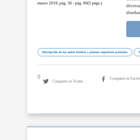
marzo 2019, pág. 56 - pág. 60(5 págs.)
diversa
diseña
Descripción de las malas hierbas y plantas superiores parásitas
Compartir en Faceb
Compartir en Twitter