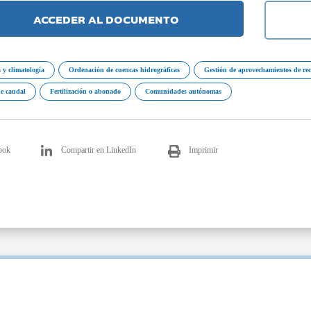
ACCEDER AL DOCUMENTO
 y climatología
Ordenación de cuencas hidrográficas
Gestión de aprovechamientos de rec
de caudal
Fertilización o abonado
Comunidades autónomas
ook
Compartir en LinkedIn
Imprimir