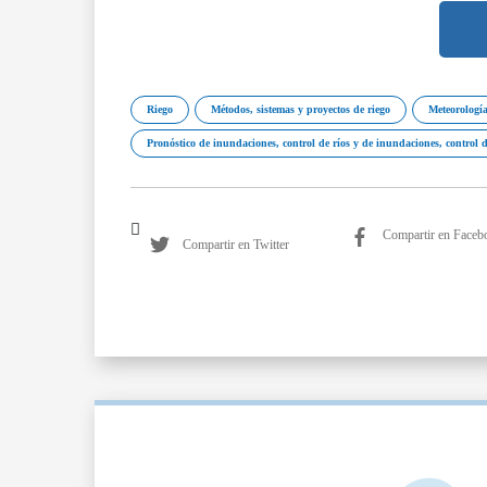
Riego
Métodos, sistemas y proyectos de riego
Meteorología
Pronóstico de inundaciones, control de ríos y de inundaciones, control 
Compartir en Faceb
Compartir en Twitter