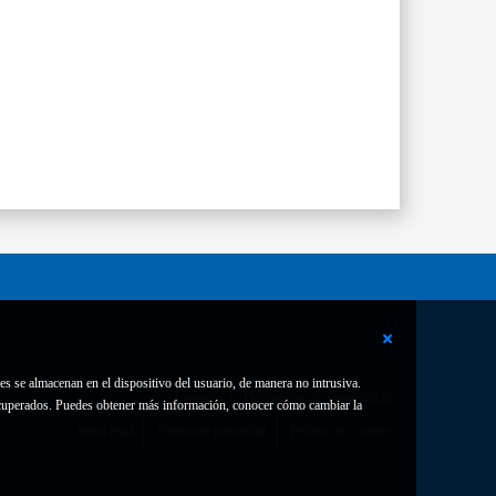
es se almacenan en el dispositivo del usuario, de manera no intrusiva.
Contacto
Declaración de accesibilidad
 recuperados. Puedes obtener más información, conocer cómo cambiar la
Aviso legal
Política de privacidad
Política de Cookies