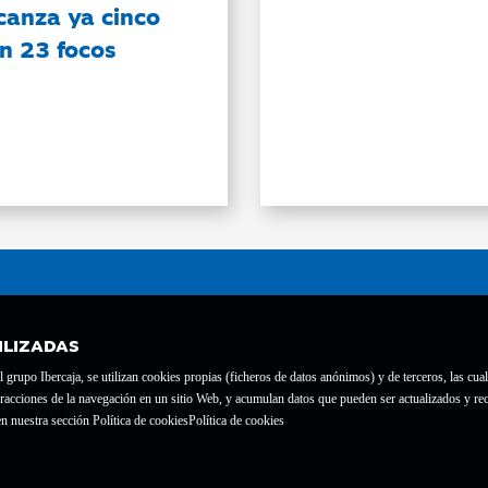
canza ya cinco
on 23 focos
ILIZADAS
grupo Ibercaja, se utilizan cookies propias (ficheros de datos anónimos) y de terceros, las cual
interacciones de la navegación en un sitio Web, y acumulan datos que pueden ser actualizados y
te con el nº 1689.
n nuestra sección Política de cookies
Política de cookies