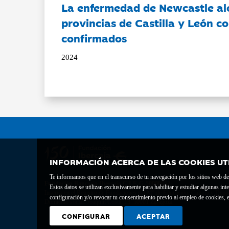
La enfermedad de Newcastle al
provincias de Castilla y León c
confirmados
2024
INFORMACIÓN ACERCA DE LAS COOKIES UT
Te informamos que en el transcurso de tu navegación por los sitios web del 
Fundación Bancaria Ibercaja C.I.F. G-50000652.
Estos datos se utilizan exclusivamente para habilitar y estudiar algunas 
Inscrita en el Registro de Fundaciones del Mº de Educación, Cultura y Depor
configuración y/o revocar tu consentimiento previo al empleo de cookies, e
Domicilio social: Joaquín Costa, 13. 50001 Zaragoza.
CONFIGURAR
ACEPTAR