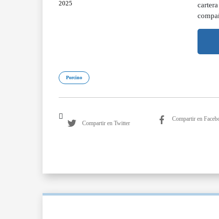
2025
carter
compañ
Porcino
Compartir en Faceb
Compartir en Twitter