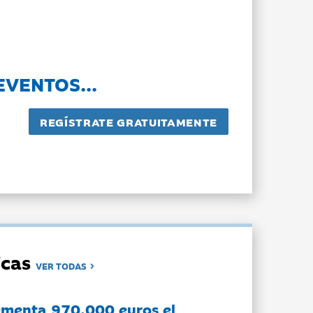
EVENTOS...
dicas
VER TODAS
ementa 970.000 euros el