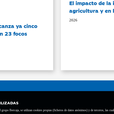
El impacto de la i
agricultura y en
2026
canza ya cinco
on 23 focos
ILIZADAS
grupo Ibercaja, se utilizan cookies propias (ficheros de datos anónimos) y de terceros, las cual