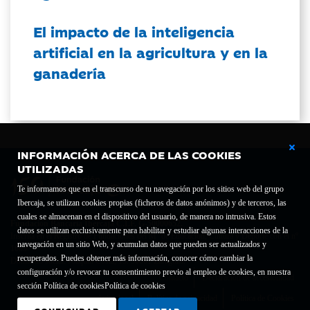
El impacto de la inteligencia
artificial en la agricultura y en la
ganadería
INFORMACIÓN ACERCA DE LAS COOKIES
UTILIZADAS
Te informamos que en el transcurso de tu navegación por los sitios web del grupo
Ibercaja, se utilizan cookies propias (ficheros de datos anónimos) y de terceros, las
cuales se almacenan en el dispositivo del usuario, de manera no intrusiva. Estos
Fundación Bancaria Ibercaja C.I.F. G-50000652.
datos se utilizan exclusivamente para habilitar y estudiar algunas interacciones de la
Inscrita en el Registro de Fundaciones del Mº de Educación, Cultura y Deporte con el nº
navegación en un sitio Web, y acumulan datos que pueden ser actualizados y
1689.
recuperados. Puedes obtener más información, conocer cómo cambiar la
Domicilio social: Joaquín Costa, 13. 50001 Zaragoza.
configuración y/o revocar tu consentimiento previo al empleo de cookies, en nuestra
Contacto
Declaración de accesibilidad
sección Política de cookies
Política de cookies
Aviso legal
Política de privacidad
Política de Cookies