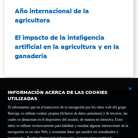
Año internacional de la
agricultora
El impacto de la inteligencia
artificial en la agricultura y en la
ganadería
INFORMACIÓN ACERCA DE LAS COOKIES
UTILIZADAS
Te informamos que en el transcurso de tu navegación por los sitios web del grupo
Ibercaja, se utilizan cookies propias (ficheros de datos anónimos) y de terceros, las
cuales se almacenan en el dispositivo del usuario, de manera no intrusiva. Estos
Fundación Bancaria Ibercaja C.I.F. G-50000652.
datos se utilizan exclusivamente para habilitar y estudiar algunas interacciones de la
Inscrita en el Registro de Fundaciones del Mº de Educación, Cultura y Deporte con el nº
navegación en un sitio Web, y acumulan datos que pueden ser actualizados y
1689.