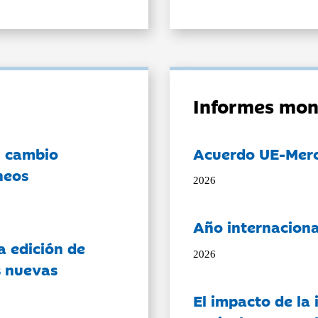
Informes mon
l cambio
Acuerdo UE-Mer
neos
2026
Año internaciona
a edición de
2026
s nuevas
El impacto de la i