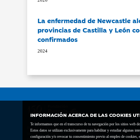
La enfermedad de Newcastle al
provincias de Castilla y León c
confirmados
2024
INFORMACIÓN ACERCA DE LAS COOKIES UT
Te informamos que en el transcurso de tu navegación por los sitios web del 
Fundación Bancaria Ibercaja C.I.F. G-50000652.
Estos datos se utilizan exclusivamente para habilitar y estudiar algunas 
Inscrita en el Registro de Fundaciones del Mº de Educación, Cultura y Depor
configuración y/o revocar tu consentimiento previo al empleo de cookies, e
Domicilio social: Joaquín Costa, 13. 50001 Zaragoza.