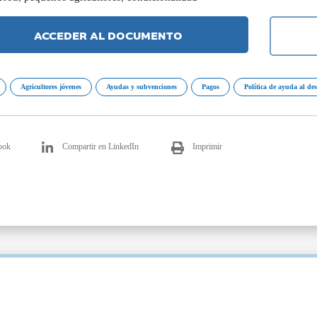
ACCEDER AL DOCUMENTO
Agricultores jóvenes
Ayudas y subvenciones
Pagos
Política de ayuda al des
ook
Compartir en LinkedIn
Imprimir