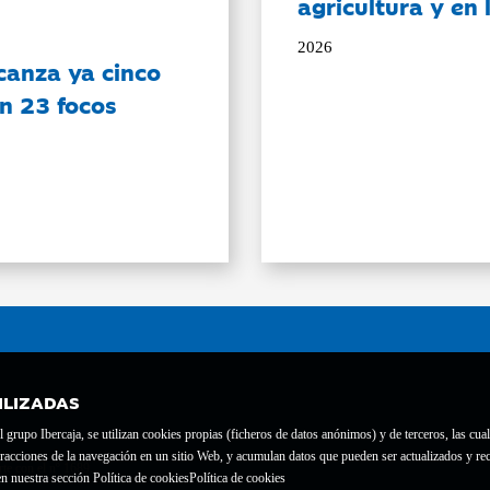
agricultura y en
2026
canza ya cinco
on 23 focos
ILIZADAS
grupo Ibercaja, se utilizan cookies propias (ficheros de datos anónimos) y de terceros, las cual
interacciones de la navegación en un sitio Web, y acumulan datos que pueden ser actualizados y
te con el nº 1689.
n nuestra sección Política de cookies
Política de cookies