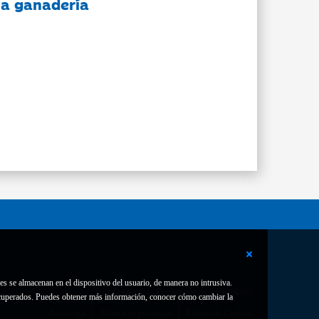
 la ganadería
es se almacenan en el dispositivo del usuario, de manera no intrusiva.
Contacto
Declaración de accesibilidad
 recuperados. Puedes obtener más información, conocer cómo cambiar la
Aviso legal
Política de privacidad
Política de Cookies