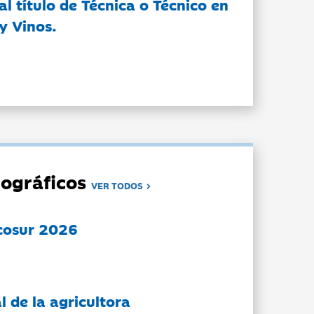
l título de Técnica o Técnico en
y Vinos.
ográficos
VER TODOS
cosur 2026
l de la agricultora