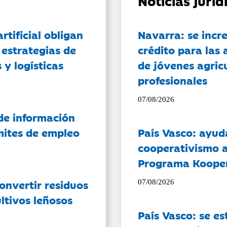
Noticias jurí
artificial obligan
Navarra: se incr
 estrategias de
crédito para las 
 y logísticas
de jóvenes agricu
profesionales
07/08/2026
de información
ámites de empleo
País Vasco: ayud
cooperativismo a
Programa Koope
onvertir residuos
07/08/2026
ltivos leñosos
País Vasco: se es