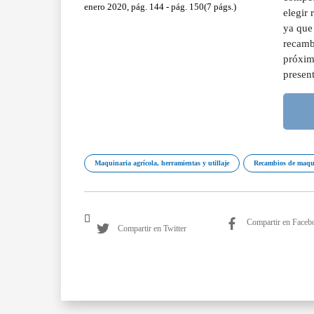
enero 2020, pág. 144 - pág. 150(7 págs.)
elegir
ya que 
recamb
próxima
present
Maquinaria agrícola, herramientas y utillaje
Recambios de maqu
Compartir en Faceb
Compartir en Twitter