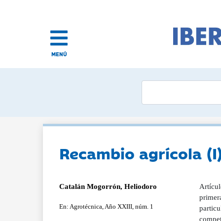
MENÚ
Recambio agrícola (I
Catalán Mogorrón, Heliodoro
Artícul
primera
En: Agrotécnica, Año XXIII, núm. 1
partic
competi