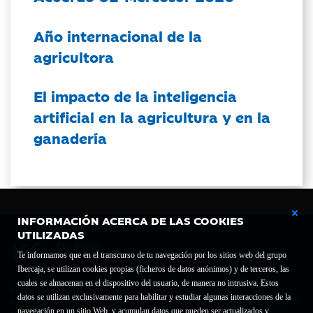
Año internacional de la
agricultora
El impacto de la inteligencia
artificial en la agricultura y en la
ganadería
INFORMACIÓN ACERCA DE LAS COOKIES
UTILIZADAS
Te informamos que en el transcurso de tu navegación por los sitios web del grupo
Ibercaja, se utilizan cookies propias (ficheros de datos anónimos) y de terceros, las
cuales se almacenan en el dispositivo del usuario, de manera no intrusiva. Estos
Fundación Bancaria Ibercaja C.I.F. G-50000652.
datos se utilizan exclusivamente para habilitar y estudiar algunas interacciones de la
Inscrita en el Registro de Fundaciones del Mº de Educación, Cultura y Deporte con el nº
navegación en un sitio Web, y acumulan datos que pueden ser actualizados y