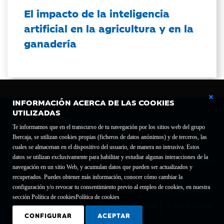
El impacto de la inteligencia
artificial en la agricultura y en la
ganadería
INFORMACIÓN ACERCA DE LAS COOKIES
UTILIZADAS
Te informamos que en el transcurso de tu navegación por los sitios web del grupo
Ibercaja, se utilizan cookies propias (ficheros de datos anónimos) y de terceros, las
cuales se almacenan en el dispositivo del usuario, de manera no intrusiva. Estos
Fundación Bancaria Ibercaja C.I.F. G-50000652.
datos se utilizan exclusivamente para habilitar y estudiar algunas interacciones de la
Inscrita en el Registro de Fundaciones del Mº de Educación, Cultura y Deporte con el nº
navegación en un sitio Web, y acumulan datos que pueden ser actualizados y
1689.
recuperados. Puedes obtener más información, conocer cómo cambiar la
Domicilio social: Joaquín Costa, 13. 50001 Zaragoza.
configuración y/o revocar tu consentimiento previo al empleo de cookies, en nuestra
Contacto
Declaración de accesibilidad
sección Política de cookies
Política de cookies
Aviso legal
Política de privacidad
Política de Cookies
CONFIGURAR
ACEPTAR