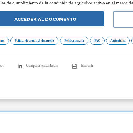
ales de cumplimiento de la condición de agricultor activo en el marco 
ACCEDER AL DOCUMENTO
ones
Política de ayuda al desarrollo
Política agraria
PAC
Agricultura
ook
Compartir en LinkedIn
Imprimir