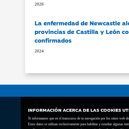
2026
La enfermedad de Newcastle al
provincias de Castilla y León c
confirmados
2024
INFORMACIÓN ACERCA DE LAS COOKIES UT
Te informamos que en el transcurso de tu navegación por los sitios web del 
Fundación Bancaria Ibercaja C.I.F. G-50000652.
Estos datos se utilizan exclusivamente para habilitar y estudiar algunas 
Inscrita en el Registro de Fundaciones del Mº de Educación, Cultura y Depor