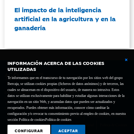
El impacto de la inteligencia
artificial en la agricultura y en la
ganadería
INFORMACIÓN ACERCA DE LAS COOKIES
UTILIZADAS
Te informamos que en el transcurso de tu navegación por los sitios web del grupo
Ibercaja, se utilizan cookies propias (ficheros de datos anónimos) y de terceros, las
cuales se almacenan en el dispositivo del usuario, de manera no intrusiva. Estos
Fundación Bancaria Ibercaja C.I.F. G-50000652.
datos se utilizan exclusivamente para habilitar y estudiar algunas interacciones de la
Inscrita en el Registro de Fundaciones del Mº de Educación, Cultura y Deporte con el nº
navegación en un sitio Web, y acumulan datos que pueden ser actualizados y
1689.
recuperados. Puedes obtener más información, conocer cómo cambiar la
Domicilio social: Joaquín Costa, 13. 50001 Zaragoza.
configuración y/o revocar tu consentimiento previo al empleo de cookies, en nuestra
Contacto
Declaración de accesibilidad
sección Política de cookies
Política de cookies
Aviso legal
Política de privacidad
Política de Cookies
CONFIGURAR
ACEPTAR