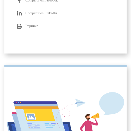
Compartir en Facebook
Compartir en LinkedIn
Imprimir