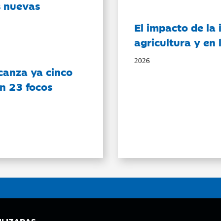
s nuevas
El impacto de la i
agricultura y en
2026
canza ya cinco
on 23 focos
ILIZADAS