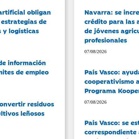
artificial obligan
Navarra: se incr
 estrategias de
crédito para las 
 y logísticas
de jóvenes agricu
profesionales
07/08/2026
de información
ámites de empleo
País Vasco: ayud
cooperativismo a
Programa Koope
onvertir residuos
07/08/2026
ltivos leñosos
País Vasco: se es
correspondiente a