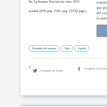
En: La Semana Vitivinícola, núm. 3552
exterio
que pr
octubre 2019, pág. 1536 - pág. 1537(2 págs.)
del vin
la ela
Economía del consumo
Vino
España
Compartir en Faceb
Compartir en Twitter