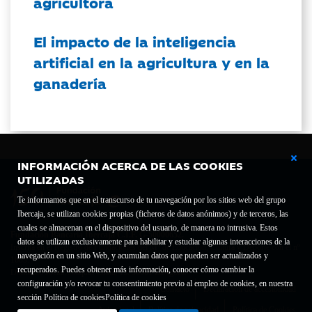
agricultora
El impacto de la inteligencia
artificial en la agricultura y en la
ganadería
INFORMACIÓN ACERCA DE LAS COOKIES
UTILIZADAS
Te informamos que en el transcurso de tu navegación por los sitios web del grupo
Ibercaja, se utilizan cookies propias (ficheros de datos anónimos) y de terceros, las
cuales se almacenan en el dispositivo del usuario, de manera no intrusiva. Estos
Fundación Bancaria Ibercaja C.I.F. G-50000652.
datos se utilizan exclusivamente para habilitar y estudiar algunas interacciones de la
Inscrita en el Registro de Fundaciones del Mº de Educación, Cultura y Deporte con el nº
navegación en un sitio Web, y acumulan datos que pueden ser actualizados y
1689.
recuperados. Puedes obtener más información, conocer cómo cambiar la
Domicilio social: Joaquín Costa, 13. 50001 Zaragoza.
configuración y/o revocar tu consentimiento previo al empleo de cookies, en nuestra
Contacto
Declaración de accesibilidad
sección Política de cookies
Política de cookies
Aviso legal
Política de privacidad
Política de Cookies