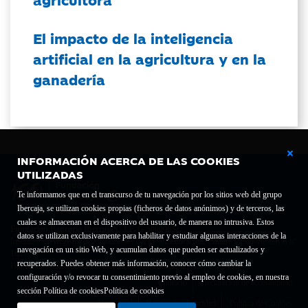
El impacto de la inteligencia
artificial en la agricultura y en la
ganadería
INFORMACIÓN ACERCA DE LAS COOKIES
UTILIZADAS
Te informamos que en el transcurso de tu navegación por los sitios web del grupo
Ibercaja, se utilizan cookies propias (ficheros de datos anónimos) y de terceros, las
cuales se almacenan en el dispositivo del usuario, de manera no intrusiva. Estos
Fundación Bancaria Ibercaja C.I.F. G-50000652.
datos se utilizan exclusivamente para habilitar y estudiar algunas interacciones de la
Inscrita en el Registro de Fundaciones del Mº de Educación, Cultura y Deporte con el nº
navegación en un sitio Web, y acumulan datos que pueden ser actualizados y
1689.
recuperados. Puedes obtener más información, conocer cómo cambiar la
Domicilio social: Joaquín Costa, 13. 50001 Zaragoza.
configuración y/o revocar tu consentimiento previo al empleo de cookies, en nuestra
Contacto
Declaración de accesibilidad
sección Política de cookies
Política de cookies
Aviso legal
Política de privacidad
Política de Cookies