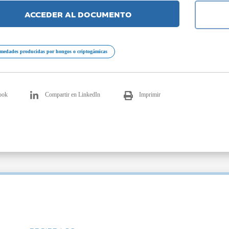
ACCEDER AL DOCUMENTO
medades producidas por hongos o criptogámicas
ook
Compartir en LinkedIn
Imprimir