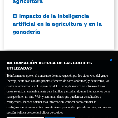
agricultora
El impacto de la inteligencia
artificial en la agricultura y en la
ganadería
INFORMACIÓN ACERCA DE LAS COOKIES
UTILIZADAS
Te informamos que en el transcurso de tu navegación por los sitios web del grupo
Ibercaja, se utilizan cookies propias (ficheros de datos anónimos) y de terceros, las
cuales se almacenan en el dispositivo del usuario, de manera no intrusiva. Estos
Fundación Bancaria Ibercaja C.I.F. G-50000652.
datos se utilizan exclusivamente para habilitar y estudiar algunas interacciones de la
Inscrita en el Registro de Fundaciones del Mº de Educación, Cultura y Deporte con el nº
navegación en un sitio Web, y acumulan datos que pueden ser actualizados y
1689.
recuperados. Puedes obtener más información, conocer cómo cambiar la
Domicilio social: Joaquín Costa, 13. 50001 Zaragoza.
configuración y/o revocar tu consentimiento previo al empleo de cookies, en nuestra
Contacto
Declaración de accesibilidad
sección Política de cookies
Política de cookies
Aviso legal
Política de privacidad
Política de Cookies