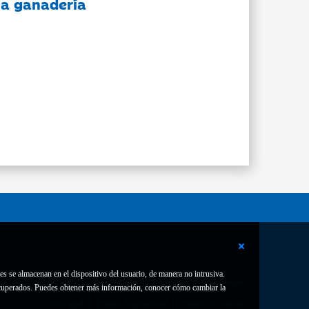
 la ganadería
es se almacenan en el dispositivo del usuario, de manera no intrusiva.
Contacto
Declaración de accesibilidad
 recuperados. Puedes obtener más información, conocer cómo cambiar la
Aviso legal
Política de privacidad
Política de Cookies