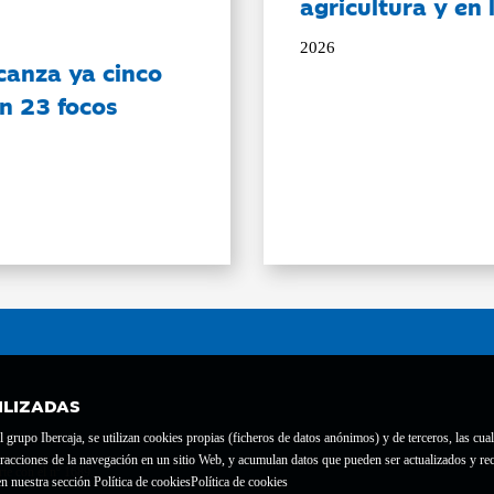
agricultura y en
2026
canza ya cinco
on 23 focos
ILIZADAS
grupo Ibercaja, se utilizan cookies propias (ficheros de datos anónimos) y de terceros, las cual
interacciones de la navegación en un sitio Web, y acumulan datos que pueden ser actualizados y
te con el nº 1689.
n nuestra sección Política de cookies
Política de cookies