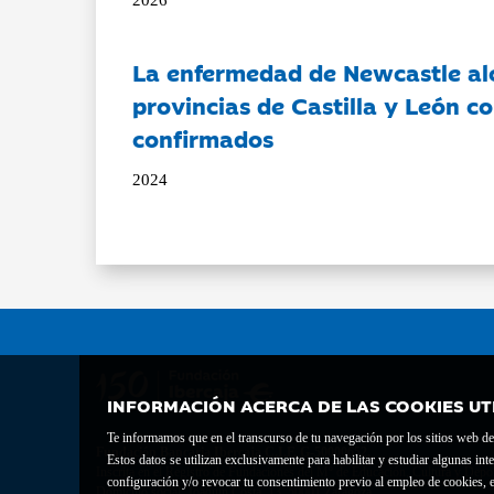
La enfermedad de Newcastle al
provincias de Castilla y León c
confirmados
2024
INFORMACIÓN ACERCA DE LAS COOKIES UT
Te informamos que en el transcurso de tu navegación por los sitios web del 
Fundación Bancaria Ibercaja C.I.F. G-50000652.
Estos datos se utilizan exclusivamente para habilitar y estudiar algunas 
Inscrita en el Registro de Fundaciones del Mº de Educación, Cultura y Depor
configuración y/o revocar tu consentimiento previo al empleo de cookies, e
Domicilio social: Joaquín Costa, 13. 50001 Zaragoza.