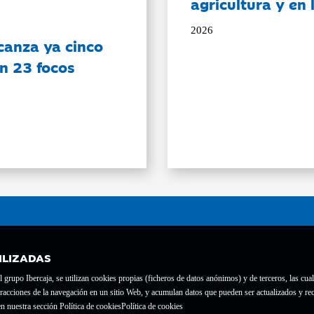
agricultura y en
2026
canza ya cinco
on 23 focos
ILIZADAS
grupo Ibercaja, se utilizan cookies propias (ficheros de datos anónimos) y de terceros, las cual
interacciones de la navegación en un sitio Web, y acumulan datos que pueden ser actualizados y
te con el nº 1689.
n nuestra sección Política de cookies
Política de cookies