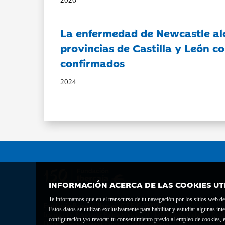
La enfermedad de Newcastle al
provincias de Castilla y León c
confirmados
2024
INFORMACIÓN ACERCA DE LAS COOKIES UT
Te informamos que en el transcurso de tu navegación por los sitios web del 
Fundación Bancaria Ibercaja C.I.F. G-50000652.
Estos datos se utilizan exclusivamente para habilitar y estudiar algunas 
Inscrita en el Registro de Fundaciones del Mº de Educación, Cultura y Depor
configuración y/o revocar tu consentimiento previo al empleo de cookies, e
Domicilio social: Joaquín Costa, 13. 50001 Zaragoza.