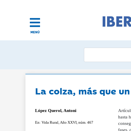
MENÚ
La colza, más que un c
López Querol, Antoni
Artícul
hasta h
En: Vida Rural, Año XXVI, núm. 467
conseg
fases, 