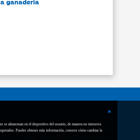
 la ganadería
es se almacenan en el dispositivo del usuario, de manera no intrusiva.
Contacto
Declaración de accesibilidad
 recuperados. Puedes obtener más información, conocer cómo cambiar la
Aviso legal
Política de privacidad
Política de Cookies