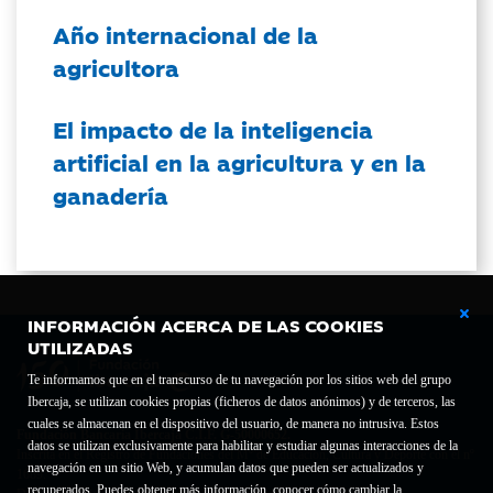
Año internacional de la
agricultora
El impacto de la inteligencia
artificial en la agricultura y en la
ganadería
INFORMACIÓN ACERCA DE LAS COOKIES
UTILIZADAS
Te informamos que en el transcurso de tu navegación por los sitios web del grupo
Ibercaja, se utilizan cookies propias (ficheros de datos anónimos) y de terceros, las
cuales se almacenan en el dispositivo del usuario, de manera no intrusiva. Estos
Fundación Bancaria Ibercaja C.I.F. G-50000652.
datos se utilizan exclusivamente para habilitar y estudiar algunas interacciones de la
Inscrita en el Registro de Fundaciones del Mº de Educación, Cultura y Deporte con el nº
navegación en un sitio Web, y acumulan datos que pueden ser actualizados y
1689.
recuperados. Puedes obtener más información, conocer cómo cambiar la