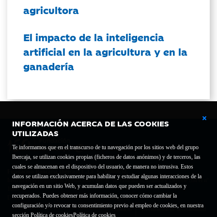
agricultora
El impacto de la inteligencia
artificial en la agricultura y en la
ganadería
INFORMACIÓN ACERCA DE LAS COOKIES
UTILIZADAS
Te informamos que en el transcurso de tu navegación por los sitios web del grupo
Ibercaja, se utilizan cookies propias (ficheros de datos anónimos) y de terceros, las
cuales se almacenan en el dispositivo del usuario, de manera no intrusiva. Estos
Fundación Bancaria Ibercaja C.I.F. G-50000652.
datos se utilizan exclusivamente para habilitar y estudiar algunas interacciones de la
Inscrita en el Registro de Fundaciones del Mº de Educación, Cultura y Deporte con el nº
navegación en un sitio Web, y acumulan datos que pueden ser actualizados y
1689.
recuperados. Puedes obtener más información, conocer cómo cambiar la
Domicilio social: Joaquín Costa, 13. 50001 Zaragoza.
configuración y/o revocar tu consentimiento previo al empleo de cookies, en nuestra
Contacto
Declaración de accesibilidad
sección Política de cookies
Política de cookies