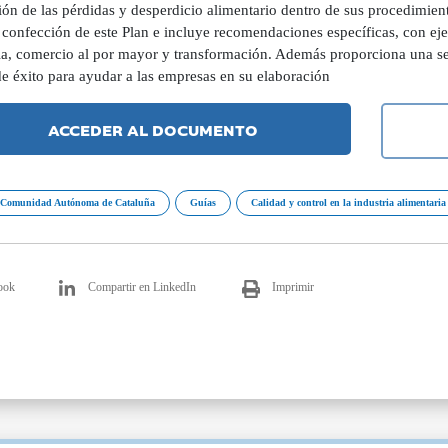
ión de las pérdidas y desperdicio alimentario dentro de sus procedimien
a confección de este Plan e incluye recomendaciones específicas, con ej
ia, comercio al por mayor y transformación. Además proporciona una ser
de éxito para ayudar a las empresas en su elaboración
ACCEDER AL DOCUMENTO
Comunidad Autónoma de Cataluña
Guías
Calidad y control en la industria alimentaria
ook
Compartir en LinkedIn
Imprimir