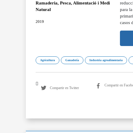
Ramaderia, Pesca, Alimentació i Medi
reducc
Natural
para l
primar
2019
casos 
Agricultura
Ganadería
Industria agroalimentaria
Compartir en Faceb
Compartir en Twitter