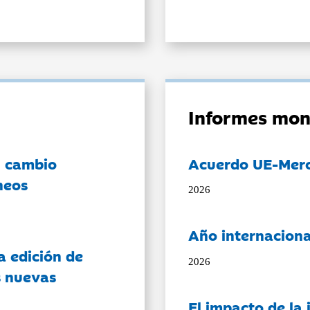
Informes mon
l cambio
Acuerdo UE-Mer
neos
2026
Año internaciona
a edición de
2026
s nuevas
El impacto de la i