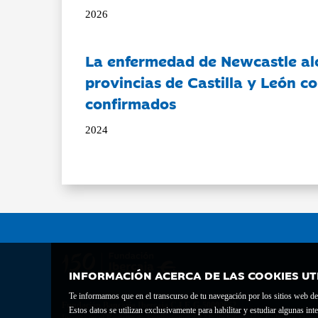
2026
La enfermedad de Newcastle al
provincias de Castilla y León c
confirmados
2024
INFORMACIÓN ACERCA DE LAS COOKIES UT
Te informamos que en el transcurso de tu navegación por los sitios web del 
Fundación Bancaria Ibercaja C.I.F. G-50000652.
Estos datos se utilizan exclusivamente para habilitar y estudiar algunas 
Inscrita en el Registro de Fundaciones del Mº de Educación, Cultura y Depor