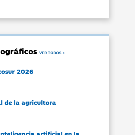
ográficos
VER TODOS
cosur 2026
l de la agricultora
nteligencia artificial en la