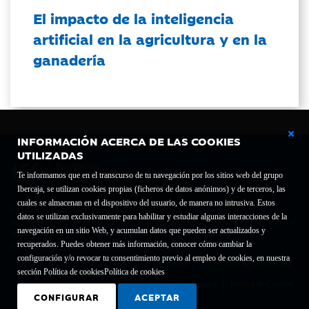
El impacto de la inteligencia
artificial en la agricultura y en la
ganadería
INFORMACIÓN ACERCA DE LAS COOKIES
UTILIZADAS
Te informamos que en el transcurso de tu navegación por los sitios web del grupo
Ibercaja, se utilizan cookies propias (ficheros de datos anónimos) y de terceros, las
cuales se almacenan en el dispositivo del usuario, de manera no intrusiva. Estos
Fundación Bancaria Ibercaja C.I.F. G-50000652.
datos se utilizan exclusivamente para habilitar y estudiar algunas interacciones de la
Inscrita en el Registro de Fundaciones del Mº de Educación, Cultura y Deporte con el nº
navegación en un sitio Web, y acumulan datos que pueden ser actualizados y
1689.
recuperados. Puedes obtener más información, conocer cómo cambiar la
Domicilio social: Joaquín Costa, 13. 50001 Zaragoza.
configuración y/o revocar tu consentimiento previo al empleo de cookies, en nuestra
Contacto
Declaración de accesibilidad
sección Política de cookies
Política de cookies
Aviso legal
Política de privacidad
Política de Cookies
CONFIGURAR
ACEPTAR