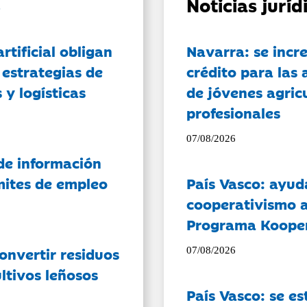
Noticias jurí
artificial obligan
Navarra: se incr
 estrategias de
crédito para las 
 y logísticas
de jóvenes agricu
profesionales
07/08/2026
de información
ámites de empleo
País Vasco: ayud
cooperativismo a
Programa Koope
onvertir residuos
07/08/2026
ltivos leñosos
País Vasco: se es