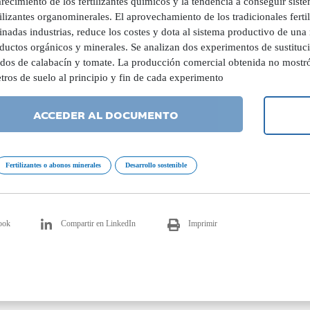
recimiento de los fertilizantes químicos y la tendencia a conseguir sis
tilizantes organominerales. El aprovechamiento de los tradicionales ferti
nadas industrias, reduce los costes y dota al sistema productivo de una
uctos orgánicos y minerales. Se analizan dos experimentos de sustitució
idos de calabacín y tomate. La producción comercial obtenida no mostró
ros de suelo al principio y fin de cada experimento
ACCEDER AL DOCUMENTO
Fertilizantes o abonos minerales
Desarrollo sostenible
ook
Compartir en LinkedIn
Imprimir