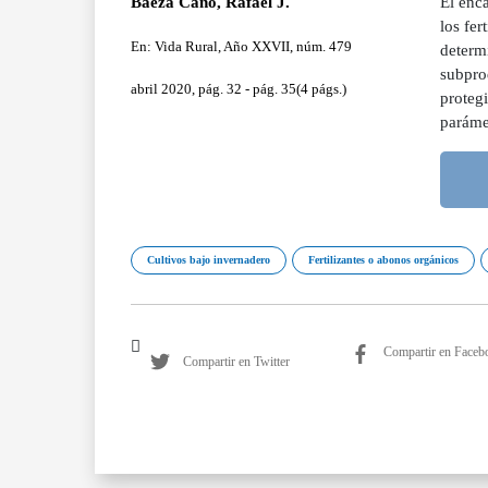
Baeza Cano, Rafael J.
El enca
los fer
En: Vida Rural, Año XXVII, núm. 479
determi
subprod
abril 2020, pág. 32 - pág. 35(4 págs.)
proteg
parámet
Cultivos bajo invernadero
Fertilizantes o abonos orgánicos
Compartir en Faceb
Compartir en Twitter