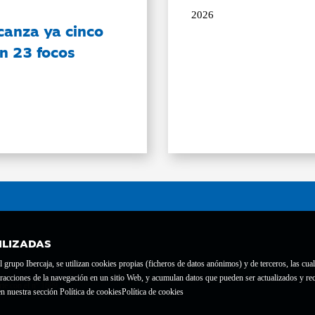
2026
canza ya cinco
on 23 focos
ILIZADAS
grupo Ibercaja, se utilizan cookies propias (ficheros de datos anónimos) y de terceros, las cual
interacciones de la navegación en un sitio Web, y acumulan datos que pueden ser actualizados y
te con el nº 1689.
n nuestra sección Política de cookies
Política de cookies