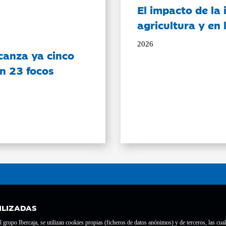
El impacto de la i
agricultura y en
2026
canza ya cinco
on 23 focos
ILIZADAS
grupo Ibercaja, se utilizan cookies propias (ficheros de datos anónimos) y de terceros, las cual