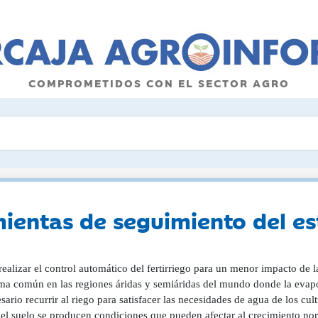
COMPROMETIDOS CON EL SECTOR AGRO
ientas de seguimiento del est
alizar el control automático del fertirriego para un menor impacto de l
ma común en las regiones áridas y semiáridas del mundo donde la evapotr
sario recurrir al riego para satisfacer las necesidades de agua de los cul
del suelo se producen condiciones que pueden afectar al crecimiento nor