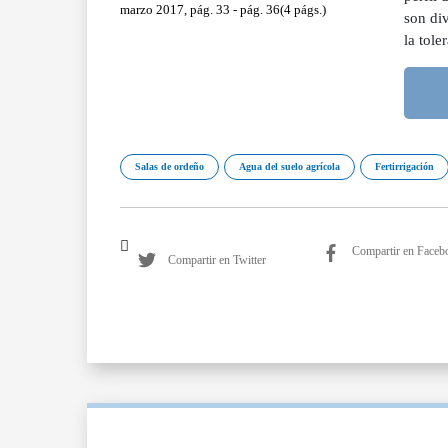
marzo 2017, pág. 33 - pág. 36(4 págs.)
son div
la tole
Salas de ordeño
Agua del suelo agrícola
Fertirrigación
Compartir en Faceb
Compartir en Twitter