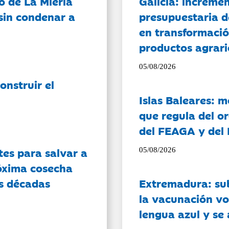
o de La Mierla
Galicia: incremen
sin condenar a
presupuestaria d
en transformació
productos agrari
05/08/2026
onstruir el
Islas Baleares: 
que regula del o
del FEAGA y del
es para salvar a
05/08/2026
róxima cosecha
os décadas
Extremadura: su
la vacunación vo
lengua azul y se