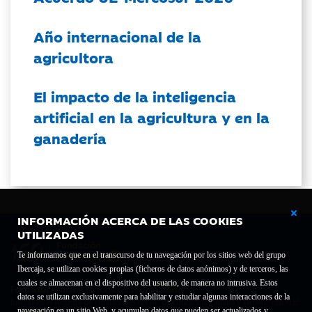
Año internacional de la
agricultora
El impacto de la inteligencia
artificial en la agricultura y en la
ganadería
INFORMACIÓN ACERCA DE LAS COOKIES
UTILIZADAS
Te informamos que en el transcurso de tu navegación por los sitios web del grupo
Ibercaja, se utilizan cookies propias (ficheros de datos anónimos) y de terceros, las
cuales se almacenan en el dispositivo del usuario, de manera no intrusiva. Estos
Fundación Bancaria Ibercaja C.I.F. G-50000652.
datos se utilizan exclusivamente para habilitar y estudiar algunas interacciones de la
Inscrita en el Registro de Fundaciones del Mº de Educación, Cultura y Deporte con el nº
navegación en un sitio Web, y acumulan datos que pueden ser actualizados y