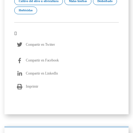
Cultivo del olivo u olivicultura
Malas hierbas
Desherbado
Herbicidas
Compartir en Twitter
Compartir en Facebook
Compartir en LinkedIn
Imprimir