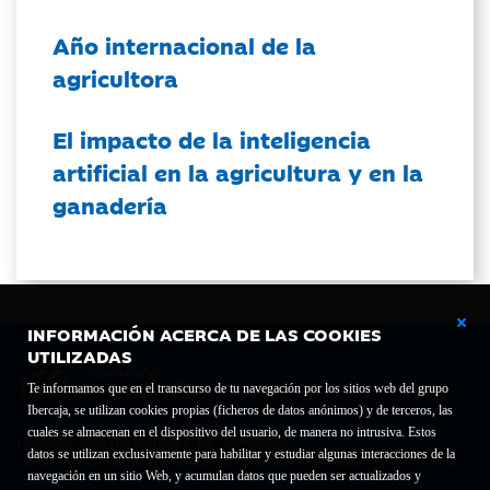
Año internacional de la
agricultora
El impacto de la inteligencia
artificial en la agricultura y en la
ganadería
INFORMACIÓN ACERCA DE LAS COOKIES
UTILIZADAS
Te informamos que en el transcurso de tu navegación por los sitios web del grupo
Ibercaja, se utilizan cookies propias (ficheros de datos anónimos) y de terceros, las
cuales se almacenan en el dispositivo del usuario, de manera no intrusiva. Estos
Fundación Bancaria Ibercaja C.I.F. G-50000652.
datos se utilizan exclusivamente para habilitar y estudiar algunas interacciones de la
Inscrita en el Registro de Fundaciones del Mº de Educación, Cultura y Deporte con el nº
navegación en un sitio Web, y acumulan datos que pueden ser actualizados y
1689.