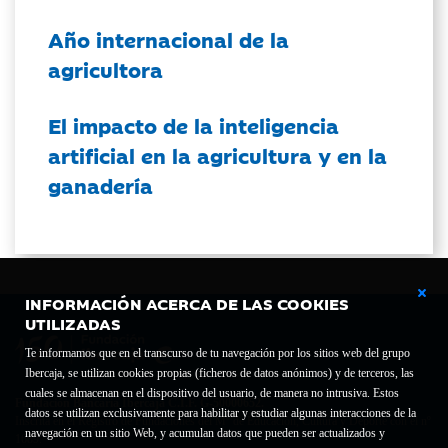
Año internacional de la
agricultora
El impacto de la inteligencia
artificial en la agricultura y en la
ganadería
INFORMACIÓN ACERCA DE LAS COOKIES
UTILIZADAS
Te informamos que en el transcurso de tu navegación por los sitios web del grupo
Ibercaja, se utilizan cookies propias (ficheros de datos anónimos) y de terceros, las
cuales se almacenan en el dispositivo del usuario, de manera no intrusiva. Estos
Fundación Bancaria Ibercaja C.I.F. G-50000652.
datos se utilizan exclusivamente para habilitar y estudiar algunas interacciones de la
Inscrita en el Registro de Fundaciones del Mº de Educación, Cultura y Deporte con el nº
navegación en un sitio Web, y acumulan datos que pueden ser actualizados y
1689.