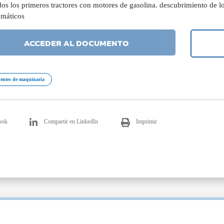
s los primeros tractores con motores de gasolina. descubrimiento de los
umáticos
ACCEDER AL DOCUMENTO
ntes de maquinaria
ook
Compartir en LinkedIn
Imprimir