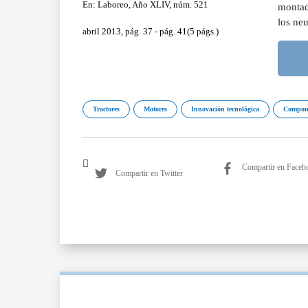
En: Laboreo, Año XLIV, núm. 521
montado
los ne
abril 2013, pág. 37 - pág. 41(5 págs.)
Tractores
Motores
Innovación tecnológica
Compone
Compartir en Faceb
Compartir en Twitter