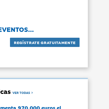
EVENTOS...
dicas
VER TODAS
ementa 970.000 euros el