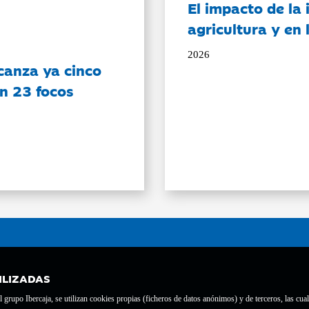
El impacto de la i
agricultura y en
2026
canza ya cinco
on 23 focos
ILIZADAS
grupo Ibercaja, se utilizan cookies propias (ficheros de datos anónimos) y de terceros, las cual