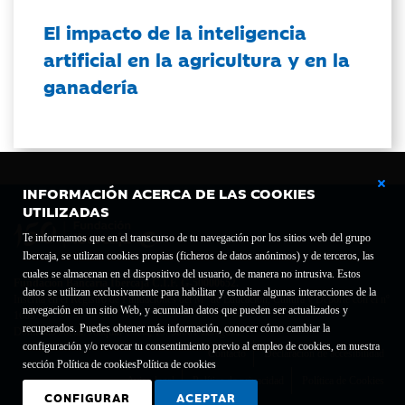
El impacto de la inteligencia
artificial en la agricultura y en la
ganadería
INFORMACIÓN ACERCA DE LAS COOKIES
UTILIZADAS
Te informamos que en el transcurso de tu navegación por los sitios web del grupo
Ibercaja, se utilizan cookies propias (ficheros de datos anónimos) y de terceros, las
cuales se almacenan en el dispositivo del usuario, de manera no intrusiva. Estos
Fundación Bancaria Ibercaja C.I.F. G-50000652.
datos se utilizan exclusivamente para habilitar y estudiar algunas interacciones de la
Inscrita en el Registro de Fundaciones del Mº de Educación, Cultura y Deporte con el nº
navegación en un sitio Web, y acumulan datos que pueden ser actualizados y
1689.
recuperados. Puedes obtener más información, conocer cómo cambiar la
Domicilio social: Joaquín Costa, 13. 50001 Zaragoza.
configuración y/o revocar tu consentimiento previo al empleo de cookies, en nuestra
Contacto
Declaración de accesibilidad
sección Política de cookies
Política de cookies
Aviso legal
Política de privacidad
Política de Cookies
CONFIGURAR
ACEPTAR