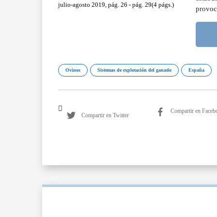
julio-agosto 2019, pág. 26 - pág. 29(4 págs.)
provoc
Ovinos
Sistemas de explotación del ganado
España
Compartir en Faceb
Compartir en Twitter