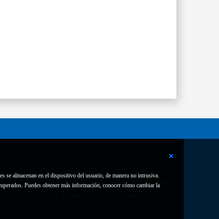
es se almacenan en el dispositivo del usuario, de manera no intrusiva.
Contacto
Declaración de accesibilidad
 recuperados. Puedes obtener más información, conocer cómo cambiar la
Aviso legal
Política de privacidad
Política de Cookies