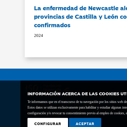
La enfermedad de Newcastle al
provincias de Castilla y León c
confirmados
2024
INFORMACIÓN ACERCA DE LAS COOKIES UT
Te informamos que en el transcurso de tu navegación por los sitios web del 
Fundación Bancaria Ibercaja C.I.F. G-50000652.
Estos datos se utilizan exclusivamente para habilitar y estudiar algunas 
Inscrita en el Registro de Fundaciones del Mº de Educación, Cultura y Depor
configuración y/o revocar tu consentimiento previo al empleo de cookies, e
Domicilio social: Joaquín Costa, 13. 50001 Zaragoza.
CONFIGURAR
ACEPTAR