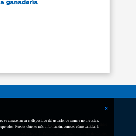
 la ganadería
es se almacenan en el dispositivo del usuario, de manera no intrusiva.
Contacto
Declaración de accesibilidad
 recuperados. Puedes obtener más información, conocer cómo cambiar la
Aviso legal
Política de privacidad
Política de Cookies