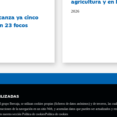
agricultura y en
2026
canza ya cinco
on 23 focos
ILIZADAS
grupo Ibercaja, se utilizan cookies propias (ficheros de datos anónimos) y de terceros, las cual
interacciones de la navegación en un sitio Web, y acumulan datos que pueden ser actualizados y
te con el nº 1689.
n nuestra sección Política de cookies
Política de cookies