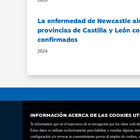
La enfermedad de Newcastle al
provincias de Castilla y León c
confirmados
2024
INFORMACIÓN ACERCA DE LAS COOKIES UT
Te informamos que en el transcurso de tu navegación por los sitios web del 
Fundación Bancaria Ibercaja C.I.F. G-50000652.
Estos datos se utilizan exclusivamente para habilitar y estudiar algunas 
Inscrita en el Registro de Fundaciones del Mº de Educación, Cultura y Depor
configuración y/o revocar tu consentimiento previo al empleo de cookies, e
Domicilio social: Joaquín Costa, 13. 50001 Zaragoza.