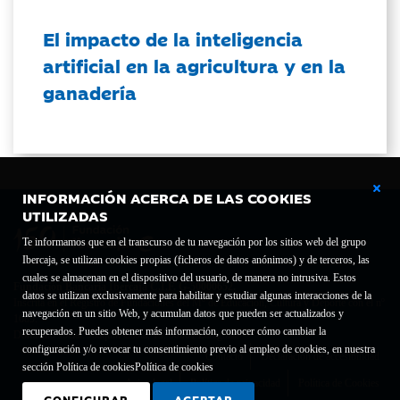
El impacto de la inteligencia
artificial en la agricultura y en la
ganadería
INFORMACIÓN ACERCA DE LAS COOKIES
UTILIZADAS
Te informamos que en el transcurso de tu navegación por los sitios web del grupo
Ibercaja, se utilizan cookies propias (ficheros de datos anónimos) y de terceros, las
cuales se almacenan en el dispositivo del usuario, de manera no intrusiva. Estos
Fundación Bancaria Ibercaja C.I.F. G-50000652.
datos se utilizan exclusivamente para habilitar y estudiar algunas interacciones de la
Inscrita en el Registro de Fundaciones del Mº de Educación, Cultura y Deporte con el nº
navegación en un sitio Web, y acumulan datos que pueden ser actualizados y
1689.
recuperados. Puedes obtener más información, conocer cómo cambiar la
Domicilio social: Joaquín Costa, 13. 50001 Zaragoza.
configuración y/o revocar tu consentimiento previo al empleo de cookies, en nuestra
Contacto
Declaración de accesibilidad
sección Política de cookies
Política de cookies
Aviso legal
Política de privacidad
Política de Cookies
CONFIGURAR
ACEPTAR