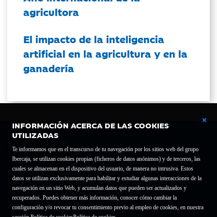
agricultora
El impacto de la inteligencia
artificial en la agricultura y en la
ganadería
INFORMACIÓN ACERCA DE LAS COOKIES
UTILIZADAS
Te informamos que en el transcurso de tu navegación por los sitios web del grupo
Ibercaja, se utilizan cookies propias (ficheros de datos anónimos) y de terceros, las
cuales se almacenan en el dispositivo del usuario, de manera no intrusiva. Estos
Fundación Bancaria Ibercaja C.I.F. G-50000652.
datos se utilizan exclusivamente para habilitar y estudiar algunas interacciones de la
Inscrita en el Registro de Fundaciones del Mº de Educación, Cultura y Deporte con el nº
navegación en un sitio Web, y acumulan datos que pueden ser actualizados y
1689.
recuperados. Puedes obtener más información, conocer cómo cambiar la
Domicilio social: Joaquín Costa, 13. 50001 Zaragoza.
configuración y/o revocar tu consentimiento previo al empleo de cookies, en nuestra
Contacto
Declaración de accesibilidad