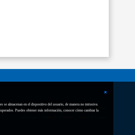
es se almacenan en el dispositivo del usuario, de manera no intrusiva.
Contacto
Declaración de accesibilidad
 recuperados. Puedes obtener más información, conocer cómo cambiar la
Aviso legal
Política de privacidad
Política de Cookies