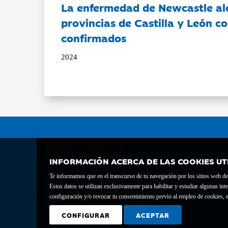
La enfermedad de Newcastle al
provincias de Castilla y León c
confirmados
2024
INFORMACIÓN ACERCA DE LAS COOKIES UT
Te informamos que en el transcurso de tu navegación por los sitios web del 
Fundación Bancaria Ibercaja C.I.F. G-50000652.
Estos datos se utilizan exclusivamente para habilitar y estudiar algunas 
Inscrita en el Registro de Fundaciones del Mº de Educación, Cultura y Depor
configuración y/o revocar tu consentimiento previo al empleo de cookies, e
Domicilio social: Joaquín Costa, 13. 50001 Zaragoza.
CONFIGURAR
ACEPTAR