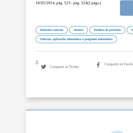
10/05/2014, pág. 523 - pág. 524(2 págs.)
Industria vinícola
Aviones
Siembra de precisión
A
Software, aplicación informática o programa informático
Compartir en Faceb
Compartir en Twitter