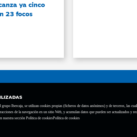
canza ya cinco
on 23 focos
ILIZADAS
grupo Ibercaja, se utilizan cookies propias (ficheros de datos anónimos) y de terceros, las cual
interacciones de la navegación en un sitio Web, y acumulan datos que pueden ser actualizados y
te con el nº 1689.
n nuestra sección Política de cookies
Política de cookies