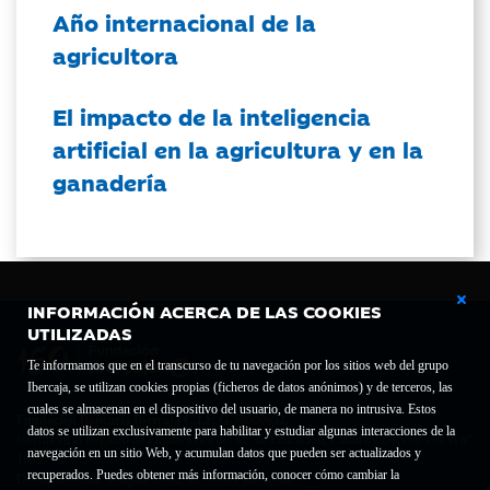
Año internacional de la
agricultora
El impacto de la inteligencia
artificial en la agricultura y en la
ganadería
INFORMACIÓN ACERCA DE LAS COOKIES
UTILIZADAS
Te informamos que en el transcurso de tu navegación por los sitios web del grupo
Ibercaja, se utilizan cookies propias (ficheros de datos anónimos) y de terceros, las
cuales se almacenan en el dispositivo del usuario, de manera no intrusiva. Estos
Fundación Bancaria Ibercaja C.I.F. G-50000652.
datos se utilizan exclusivamente para habilitar y estudiar algunas interacciones de la
Inscrita en el Registro de Fundaciones del Mº de Educación, Cultura y Deporte con el nº
navegación en un sitio Web, y acumulan datos que pueden ser actualizados y
1689.
recuperados. Puedes obtener más información, conocer cómo cambiar la
Domicilio social: Joaquín Costa, 13. 50001 Zaragoza.