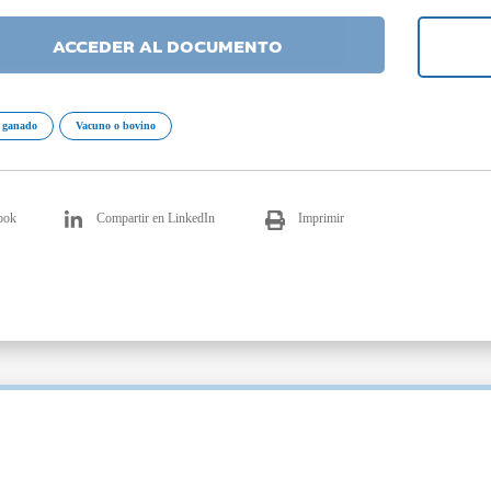
ACCEDER AL DOCUMENTO
l ganado
Vacuno o bovino
ook
Compartir en LinkedIn
Imprimir