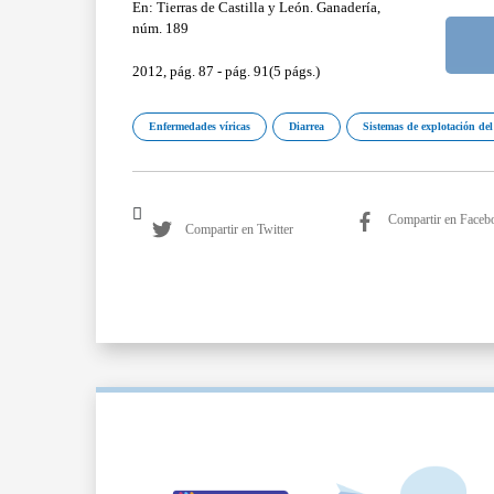
En: Tierras de Castilla y León. Ganadería,
núm. 189
2012, pág. 87 - pág. 91(5 págs.)
Enfermedades víricas
Diarrea
Sistemas de explotación de
Compartir en Faceb
Compartir en Twitter