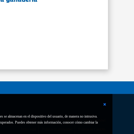
es se almacenan en el dispositivo del usuario, de manera no intrusiva.
Contacto
Declaración de accesibilidad
 recuperados. Puedes obtener más información, conocer cómo cambiar la
Aviso legal
Política de privacidad
Política de Cookies