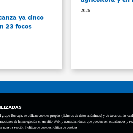
2026
canza ya cinco
on 23 focos
ILIZADAS
grupo Ibercaja, se utilizan cookies propias (ficheros de datos anónimos) y de terceros, las cual
interacciones de la navegación en un sitio Web, y acumulan datos que pueden ser actualizados y
te con el nº 1689.
n nuestra sección Política de cookies
Política de cookies