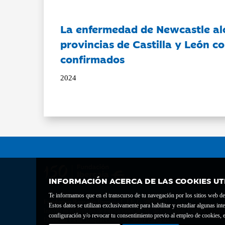
La enfermedad de Newcastle al
provincias de Castilla y León c
confirmados
2024
INFORMACIÓN ACERCA DE LAS COOKIES UT
Te informamos que en el transcurso de tu navegación por los sitios web del 
Fundación Bancaria Ibercaja C.I.F. G-50000652.
Estos datos se utilizan exclusivamente para habilitar y estudiar algunas 
Inscrita en el Registro de Fundaciones del Mº de Educación, Cultura y Depor
configuración y/o revocar tu consentimiento previo al empleo de cookies, e
Domicilio social: Joaquín Costa, 13. 50001 Zaragoza.