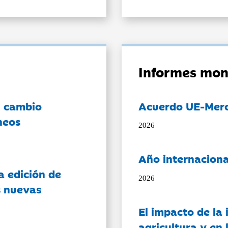
Informes mon
l cambio
Acuerdo UE-Mer
neos
2026
Año internaciona
a edición de
2026
s nuevas
El impacto de la i
agricultura y en